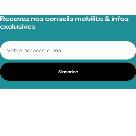
Recevez nos conseils mobilité & infos
exclusives
Votre adresse e-mail
Sinscrire
Vous serez inscrit à la newsletter du Groupe Declerc. Vous pouvez
changer d'avis à tout moment en cliquant sur le lien « Se désinscrire
» situé dans le pied de page de tout e-mail que vous recevrez de
notre part. En savoir plus sur notre
politique de confidentialité
.
Nos marques