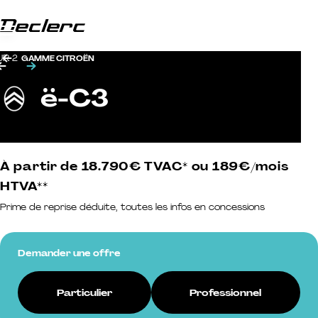
Passer au contenu
Menu
Groupe Declerc
UR 2
GAMME CITROËN
Témoignage précédent
Témoignage suivant
ë-C3
Citroën
À partir de 18.790€ TVAC* ou 189€/mois
HTVA**
Prime de reprise déduite, toutes les infos en concessions
Demander une offre
Particulier
Professionnel