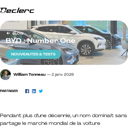
Passer au contenu
Menu
Groupe Declerc
BLOG
BYD : Number One
NOUVEAUTÉS & TESTS
William Tonneau
2 janv. 2026
PARTAGER
Facebook
LinkedIn
Twitter
Pendant plus d’une décennie, un nom dominait sans
partage le marché mondial de la voiture