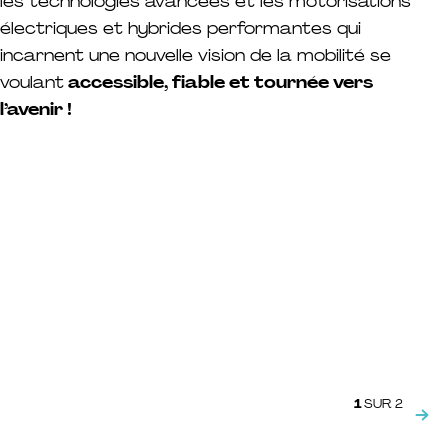
les technologies avancées et les motorisations
électriques et hybrides performantes qui
incarnent une nouvelle vision de la mobilité se
voulant
accessible, fiable et tournée vers
l’avenir !
Vraiment top ! J'hésitais entre
Témoignage(s)
deux modèles BYD que je
connaissais moyennement. J'ai
vraiment été conseillé
idéalement.
JACQUES B.
À NAMUR
1
SUR 2
Témoig
Té